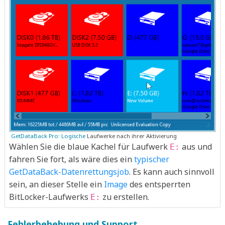
GetDataBack Pro: Logische
Laufwerke nach ihrer Aktivierung
Wählen Sie die blaue Kachel für Laufwerk
aus und
E:
fahren Sie fort, als wäre dies ein
typischer
GetDataBack-Datenrettungsjob
. Es kann auch sinnvoll
sein, an dieser Stelle ein
Image
des entsperrten
BitLocker-Laufwerks
zu erstellen.
E:
Fehlerbehebung und Support